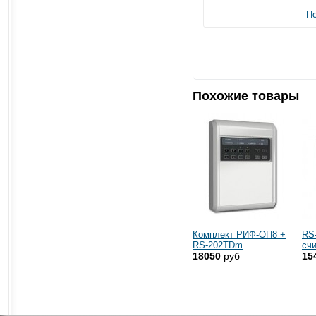
П
Похожие товары
Комплект РИФ-ОП8 +
RS
RS-202TDm
сч
18050
руб
15