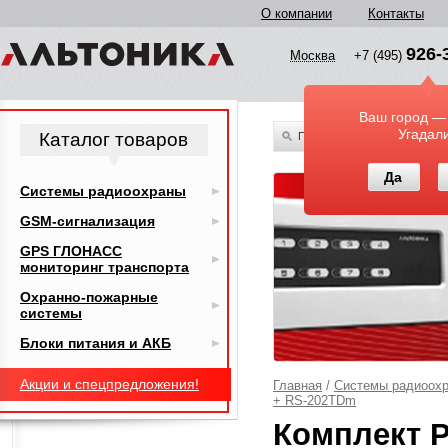
О компании
Контакты
926-
Москва
+7 (495)
Ваш город —
Угадал
Каталог товаров
По всему каталогу
Да
Системы радиоохраны
GSM-сигнализация
GPS ГЛОНАСС
мониторинг транспорта
Охранно-пожарные
системы
Блоки питания и АКБ
Акции и спецпредложения!
Главная
/
Системы радиоох
+ RS-202TDm
Комплект 