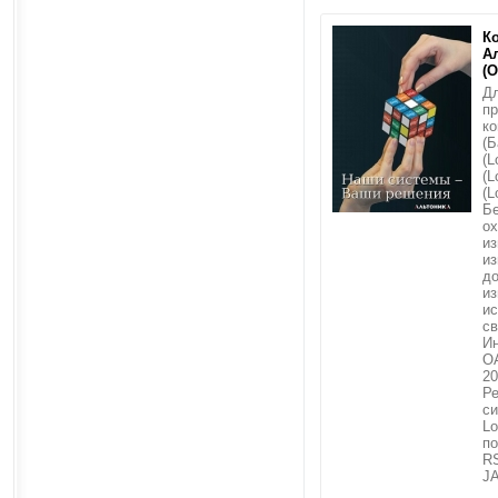
К
Ал
(O
Дл
п
ко
(Б
(L
(L
(L
Б
о
из
из
до
из
и
св
Ин
OA
20
Ре
си
Lo
по
RS
JA