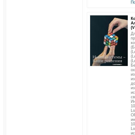
П
К
А
(V
Дл
п
ко
(Б
(L
(L
(L
Б
о
из
из
до
из
и
св
Ин
10
Lo
O
ин
10
Lo
ис