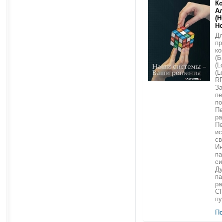
К
А
(H
Н
Дл
п
ко
(Б
(L
(L
RR
З
пе
п
Пе
ра
Пе
и
св
Ин
п
си
Ду
п
ра
С
пу
П