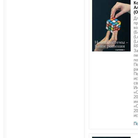
К
А
(
Дл
п
ко
(Б
(L
(L
RR
З
пе
п
Пе
ра
Пе
и
св
Ин
«О
20
ин
«О
20
ис
П