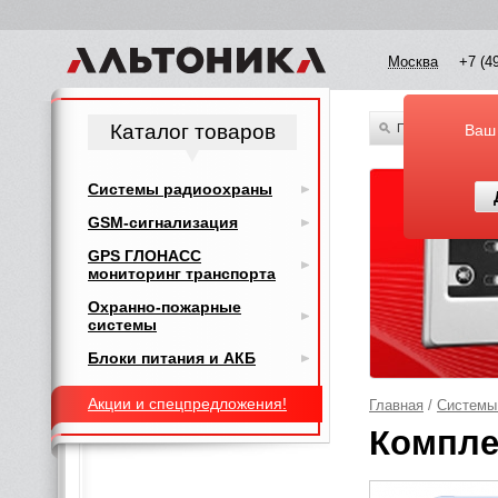
Москва
+7 (4
Каталог товаров
По всему каталог
Ваш
Системы радиоохраны
GSM-сигнализация
GPS ГЛОНАСС
мониторинг транспорта
Охранно-пожарные
системы
Блоки питания и АКБ
Акции и спецпредложения!
Главная
/
Системы
Компле