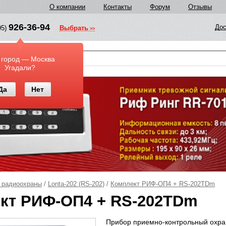
О компании
Контакты
Форум
Отзывы
926-36-94
Дос
95)
Выбрать
у
 город — Москва
Угадали?
Да
Нет
 радиоохраны
/
Lonta-202 (RS-202)
/
Комплект РИФ-ОП4 + RS-202TDm
кт РИФ-ОП4 + RS-202TDm
Прибор приемно-контрольный охра