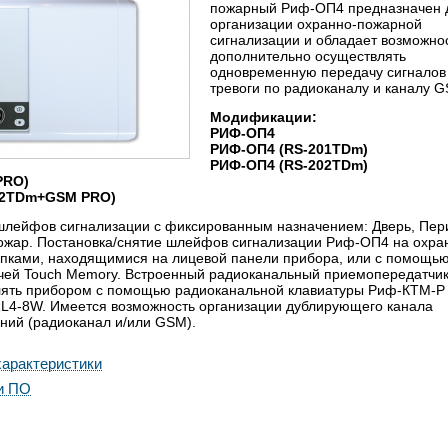
пожарный Риф-ОП4 предназначен 
организации охранно-пожарной
сигнализации и обладает возможно
дополнительно осуществлять
одновременную передачу сигналов
тревоги по радиоканалу и каналу 
Модификации:
РИФ-ОП4
РИФ-ОП4 (RS-201TDm)
РИФ-ОП4 (RS-202TDm)
PRO)
02TDm+GSM PRO)
шлейфов сигнализации с фиксированным назначением: Дверь, Пер
ожар. Постановка/снятие шлейфов сигнализации Риф-ОП4 на охра
опками, находящимися на лицевой панели прибора, или с помощь
чей Touch Memory. Встроенный радиоканальный приемопередатчи
лять прибором с помощью радиоканальной клавиатуры Риф-КТМ-Р
L4-8W. Имеется возможность организации дублирующего канала
ний (радиоканал и/или GSM).
арактеристики
и ПО