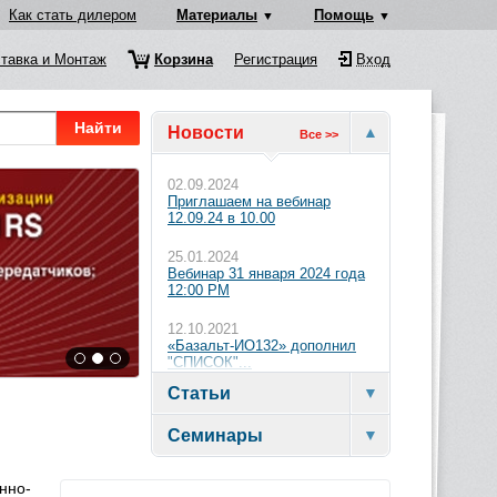
Как стать дилером
Материалы
Помощь
тавка и Монтаж
Корзина
Регистрация
Вход
Найти
Новости
Все >>
02.09.2024
Приглашаем на вебинар
12.09.24 в 10.00
25.01.2024
Вебинар 31 января 2024 года
12:00 PM
12.10.2021
«Базальт-ИО132» дополнил
"СПИСОК"...
Статьи
Семинары
нно-