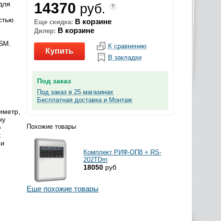
для
14370
руб.
?
стью
В корзине
Еще скидка:
В корзине
Дилер:
GSM.
К сравнению
Купить
В закладки
Под заказ
Под заказ в 25 магазинах
Бесплатная доставка и Монтаж
иметр,
ну
Похожие товары
ю
к
 и
Комплект РИФ-ОП8 + RS-
202TDm
18050
руб
Еще похожие товары