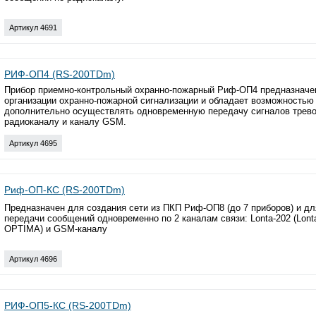
Артикул 4691
РИФ-ОП4 (RS-200TDm)
Прибор приемно-контрольный охранно-пожарный Риф-ОП4 предназначе
организации охранно-пожарной сигнализации и обладает возможностью
дополнительно осуществлять одновременную передачу сигналов трево
радиоканалу и каналу GSM.
Артикул 4695
Риф-ОП-КС (RS-200TDm)
Предназначен для создания сети из ПКП Риф-ОП8 (до 7 приборов) и дл
передачи сообщений одновременно по 2 каналам связи: Lonta-202 (Lont
OPTIMA) и GSM-каналу
Артикул 4696
РИФ-ОП5-КС (RS-200TDm)