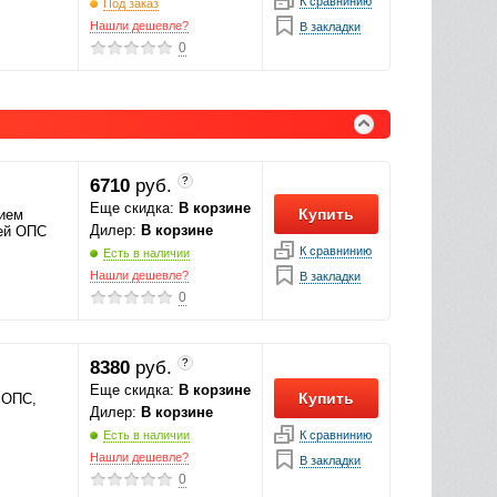
К сравнинию
Под заказ
Нашли дешевле?
В закладки
0
?
6710
руб.
Еще скидка:
В корзине
Купить
тием
Дилер:
В корзине
ей ОПС
К сравнинию
Есть в наличии
Нашли дешевле?
В закладки
0
?
8380
руб.
Еще скидка:
В корзине
Купить
 ОПС,
Дилер:
В корзине
К сравнинию
Есть в наличии
Нашли дешевле?
В закладки
0