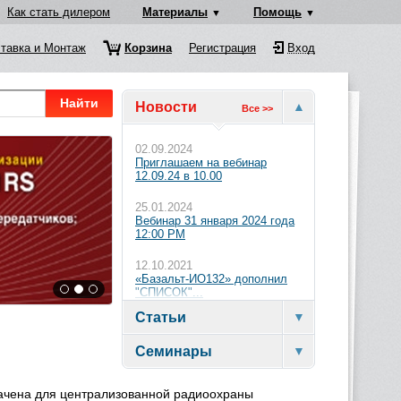
Как стать дилером
Материалы
Помощь
тавка и Монтаж
Корзина
Регистрация
Вход
Найти
Новости
Все >>
02.09.2024
Приглашаем на вебинар
12.09.24 в 10.00
25.01.2024
Вебинар 31 января 2024 года
12:00 PM
12.10.2021
«Базальт-ИО132» дополнил
"СПИСОК"...
Статьи
Семинары
ачена для централизованной радиоохраны