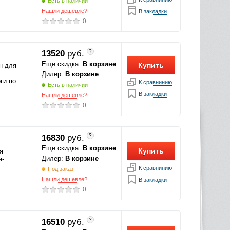
Есть в наличии
Нашли дешевле?
В закладки
0
?
13520
руб.
Еще скидка:
В корзине
Купить
н для
Дилер:
В корзине
ги по
К сравнинию
Есть в наличии
В закладки
Нашли дешевле?
0
?
16830
руб.
Еще скидка:
В корзине
Купить
я
Дилер:
В корзине
a-
К сравнинию
Под заказ
Нашли дешевле?
В закладки
0
?
16510
руб.