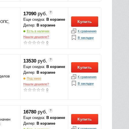
?
17090
руб.
Еще скидка:
В корзине
Купить
 ОПС,
Дилер:
В корзине
К сравнинию
Есть в наличии
Нашли дешевле?
В закладки
0
?
13530
руб.
Еще скидка:
В корзине
Купить
Дилер:
В корзине
делов
К сравнинию
Под заказ
В закладки
Нашли дешевле?
0
?
16780
руб.
Еще скидка:
В корзине
Купить
значен
Дилер:
В корзине
х
К сравнинию