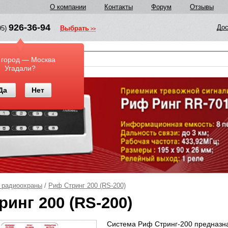
О компании
Контакты
Форум
Отзывы
926-36-94
Дос
95)
Выбрать
у
 город — Москва
Угадали?
Да
Нет
 радиоохраны
/
Риф Стринг 200 (RS-200)
инг 200 (RS-200)
Система Риф Стринг-200 предназн