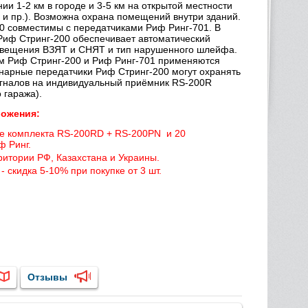
ии 1-2 км в городе и 3-5 км на открытой местности
в и пр.). Возможна охрана помещений внутри зданий.
0 совместимы с передатчиками Риф Ринг-701. В
 Риф Стринг-200 обеспечивает автоматический
извещения ВЗЯТ и СНЯТ и тип нарушенного шлейфа.
ем Риф Стринг-200 и Риф Ринг-701 применяются
нарные передатчики Риф Стринг-200 могут охранять
игналов на индивидуальный приёмник RS-200R
 гаража).
ложения:
ке комплекта RS-200RD + RS-200PN и 20
ф Ринг.
ритории РФ, Казахстана и Украины.
 скидка 5-10% при покупке от 3 шт.
Отзывы