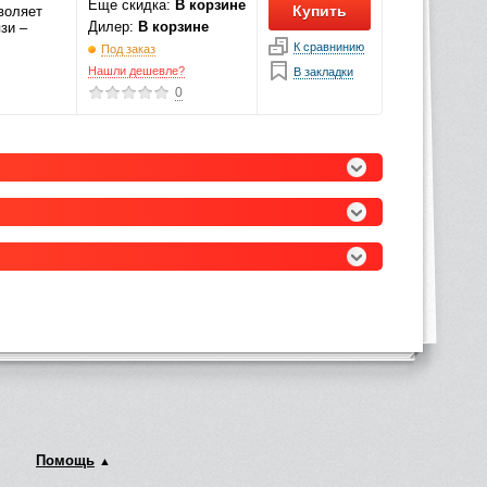
Еще скидка:
В корзине
Купить
воляет
Дилер:
В корзине
зи –
К сравнинию
Под заказ
Нашли дешевле?
В закладки
0
Помощь