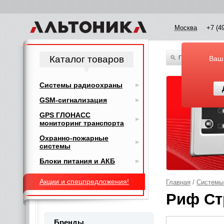
Москва
+7 (4
Каталог товаров
По всему каталог
Ваш
Системы радиоохраны
GSM-сигнализация
GPS ГЛОНАСС
мониторинг транспорта
Охранно-пожарные
системы
Блоки питания и АКБ
Акции и спецпредложения!
Главная
/
Системы
Риф Стр
Бренды