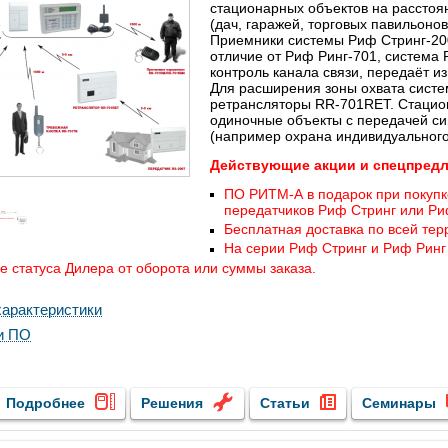
стационарных объектов на расстоян
(дач, гаражей, торговых павильоно
Приемники системы Риф Стринг-20
отличие от Риф Ринг-701, система
контроль канала связи, передаёт 
Для расширения зоны охвата сист
ретрансляторы RR-701RET. Стацио
одиночные объекты с передачей с
(например охрана индивидуального
Действующие акции и спецпред
ПО РИТМ-А в подарок при покуп
передатчиков Риф Стринг или Ри
Бесплатная доставка по всей тер
На серии Риф Стринг и Риф Ринг -
 статуса Дилера от оборота или суммы заказа.
арактеристики
и ПО
Подробнее
Решения
Статьи
Семинары