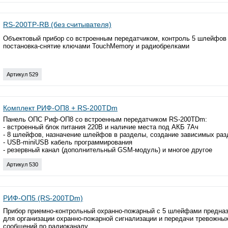
RS-200TP-RB (без считывателя)
Объектовый прибор со встроенным передатчиком, контроль 5 шлейфов
постановка-снятие ключами TouchMemory и радиобрелками
Артикул 529
Комплект РИФ-ОП8 + RS-200TDm
Панель ОПС Риф-ОП8 со встроенным передатчиком RS-200TDm:
- встроенный блок питания 220В и наличие места под АКБ 7Ач
- 8 шлейфов, назначение шлейфов в разделы, создание зависимых раз
- USB-miniUSB кабель программирования
- резервный канал (дополнительный GSM-модуль) и многое другое
Артикул 530
РИФ-ОП5 (RS-200TDm)
Прибор приемно-контрольный охранно-пожарный с 5 шлейфами предна
для организации охранно-пожарной сигнализации и передачи тревожны
сообщений по радиоканалу.