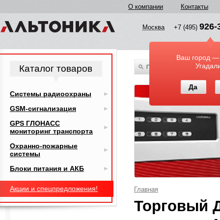
О компании
Контакты
926-
Москва
+7 (495)
Ваш город —
Угадал
Каталог товаров
По всему каталогу
Да
Системы радиоохраны
GSM-сигнализация
GPS ГЛОНАСС
мониторинг транспорта
Охранно-пожарные
системы
Блоки питания и АКБ
Акции и спецпредложения!
Главная
Торговый 