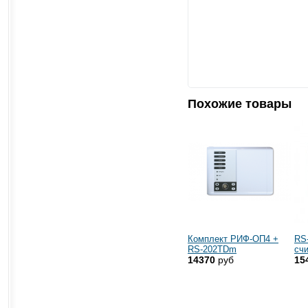
Похожие товары
Комплект РИФ-ОП4 +
RS
RS-202TDm
сч
14370
руб
15