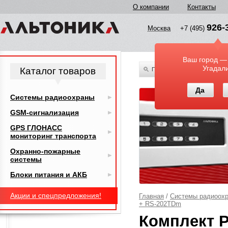
О компании
Контакты
926-
Москва
+7 (495)
Ваш город —
Угадал
Каталог товаров
По всему каталогу
Да
Системы радиоохраны
GSM-сигнализация
GPS ГЛОНАСС
мониторинг транспорта
Охранно-пожарные
системы
Блоки питания и АКБ
Акции и спецпредложения!
Главная
/
Системы радиоох
+ RS-202TDm
Комплект 