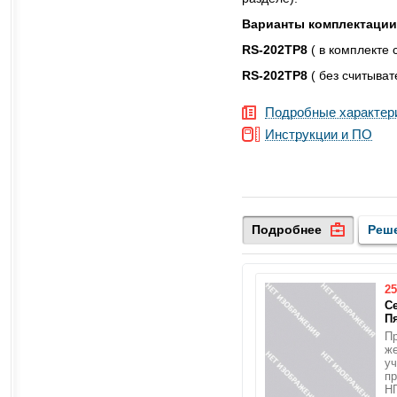
Варианты комплектации
RS-202TP8
( в комплекте
RS-202TP8
( без считыва
Подробные характер
Инструкции и ПО
Подробнее
Реш
25
С
П
П
ж
уч
пр
Н