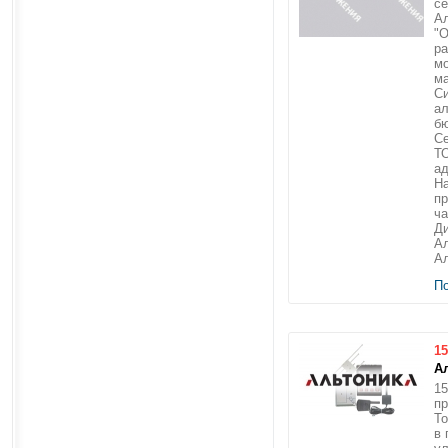
се
Ал
"О
ра
мо
м
Си
ал
б
С
Т
ад
На
пр
ча
Ди
Ал
Ал
П
15
А
15
пр
То
в 