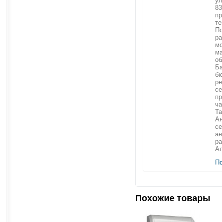
ул
83
пр
те
П
ра
мо
м
об
Ба
б
ре
се
пр
ча
Та
Ан
с
ан
ра
Ал
П
Похожие товары