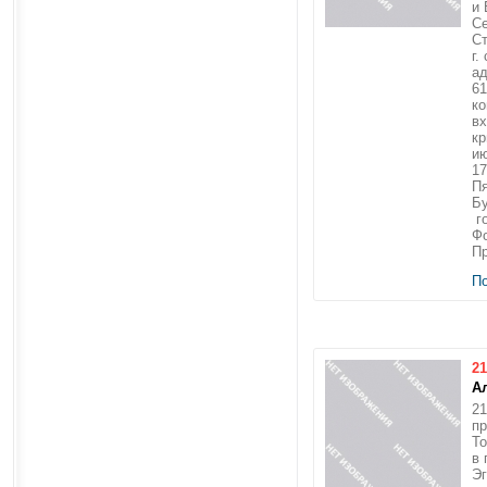
и
Се
Ст
г.
ад
6
ко
вх
кр
ию
17
Пя
Бу
го
Фо
Пр
П
21
А
21
пр
То
в 
Эг