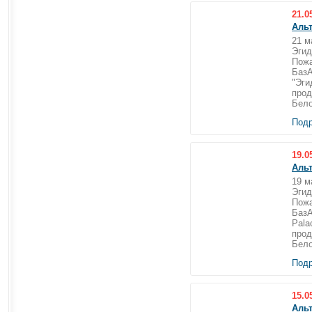
21.0
Альт
21 м
Эгид
Пожа
БазА
"Эги
прод
Бело
Подр
19.0
Аль
19 м
Эгид
Пожа
БазА
Pala
прод
Бело
Подр
15.0
Аль