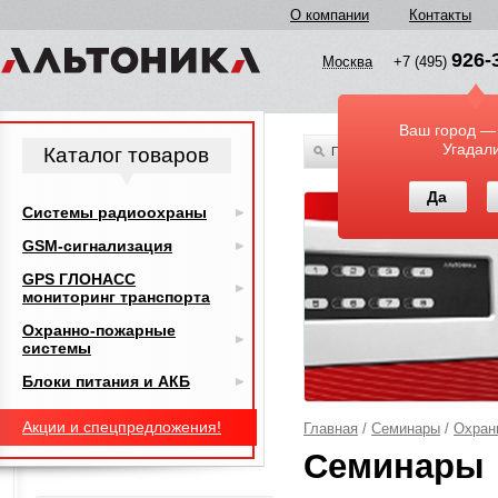
О компании
Контакты
926-
Москва
+7 (495)
Ваш город —
Угадал
Каталог товаров
По всему каталогу
Да
Системы радиоохраны
GSM-сигнализация
GPS ГЛОНАСС
мониторинг транспорта
Охранно-пожарные
системы
Блоки питания и АКБ
Акции и спецпредложения!
Главная
/
Семинары
/
Охран
Семинары