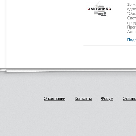
15 м
адре
"Орг
Сист
прод
Прог
Альт
Подр
О компании
Контакты
Форум
Отзыв