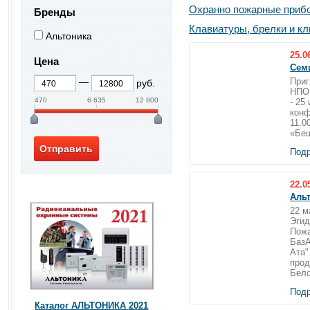
Охранно пожарные при
Бренды
Клавиатуры, брелки и к
Альтоника
25.0
Цена
Сем
Приг
руб.
НПО 
470
6 635
12 800
- 25
конф
11.0
«Беш
Подр
22.0
Аль
22 м
Эгид
Пожа
БазА
Ата"
прод
Бело
Подр
Каталог АЛЬТОНИКА 2021