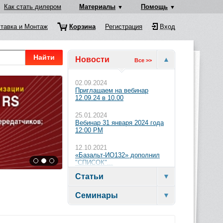
Как стать дилером
Материалы
Помощь
тавка и Монтаж
Корзина
Регистрация
Вход
Найти
Новости
Все >>
02.09.2024
Приглашаем на вебинар
12.09.24 в 10.00
25.01.2024
Вебинар 31 января 2024 года
12:00 PM
12.10.2021
«Базальт-ИО132» дополнил
"СПИСОК"...
Статьи
Семинары