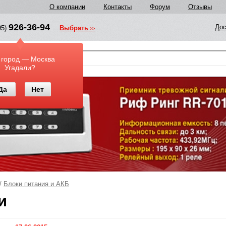
О компании
Контакты
Форум
Отзывы
926-36-94
Дос
95)
Выбрать
у
 город — Москва
Угадали?
Да
Нет
/
Блоки питания и АКБ
и