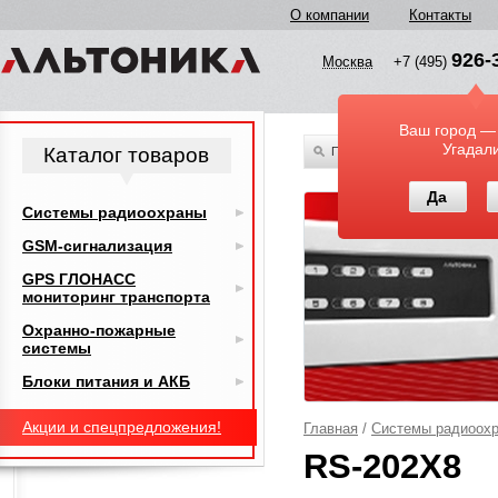
О компании
Контакты
926-
Москва
+7 (495)
Ваш город —
Угадал
Каталог товаров
По всему каталогу
Да
Системы радиоохраны
GSM-сигнализация
GPS ГЛОНАСС
мониторинг транспорта
Охранно-пожарные
системы
Блоки питания и АКБ
Акции и спецпредложения!
Главная
/
Системы радиоох
RS-202X8