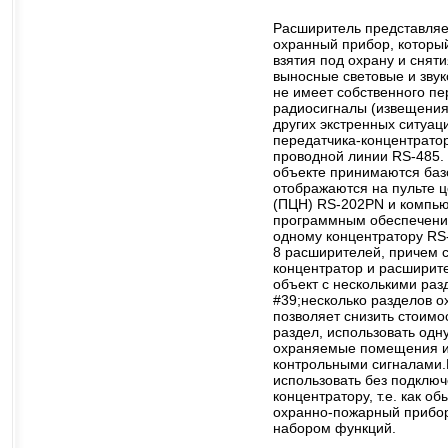
Расширитель представляе
охранный прибор, которы
взятия под охрану и сняти
выносные световые и зву
не имеет собственного пе
радиосигналы (извещения
других экстренных ситуац
передатчика-концентратор
проводной линии RS-485.
объекте принимаются баз
отображаются на пульте 
(ПЦН) RS-202PN и компью
программным обеспечени
одному концентратору RS
8 расширителей, причем с
концентратор и расширит
объект с несколькими раз
#39;несколько разделов о
позволяет снизить стоимо
раздел, использовать одн
охраняемые помещения и 
контрольными сигналами.
использовать без подключ
концентратору, т.е. как о
охранно-пожарный прибор
набором функций.