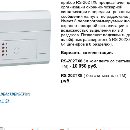
прибор RS-202TХ8 предназначен д
организации охранно-пожарной
сигнализации и передачи тревожны
сообщений на пульт по радиоканал
Имеет 8 перепрограммируемых ш
охранно-пожарной сигнализации с
возможностью выделения их в 8
разделов. Позволяют подключить д
шлейфных расширителей RS-202X8
64 шлейфов в 8 разделах).
Варианты комплектации:
RS-202TX8
( в комплекте со считы
10 050 руб.
ТМ)
-
RS-202TX8
( без считывателя ТМ)
руб.
арактеристики
и ПО