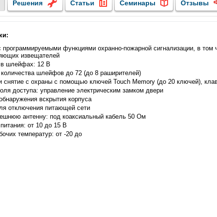
Решения
Статьи
Семинары
Отзывы
ки:
 программируемыми функциями охранно-пожарной сигнализации, в том 
ляющих извещателей
в шлейфах: 12 В
количества шлейфов до 72 (до 8 раширителей)
и снятие с охраны с помощью ключей Touch Memory (до 20 ключей), к
оля доступа: управление электрическим замком двери
обнаружения вскрытия корпуса
ля отключения питающей сети
ешнюю антенну: под коаксиальный кабель 50 Ом
питания: от 10 до 15 В
бочих температур: от -20 до