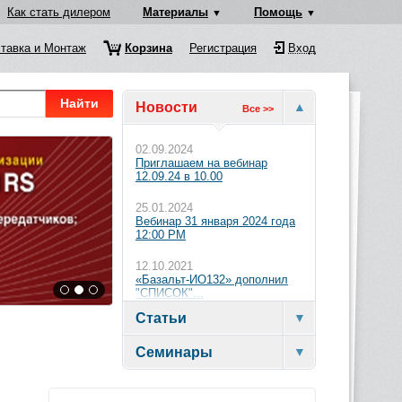
Как стать дилером
Материалы
Помощь
тавка и Монтаж
Корзина
Регистрация
Вход
Найти
Новости
Все >>
02.09.2024
Приглашаем на вебинар
12.09.24 в 10.00
25.01.2024
Вебинар 31 января 2024 года
12:00 PM
12.10.2021
«Базальт-ИО132» дополнил
"СПИСОК"...
Статьи
Семинары