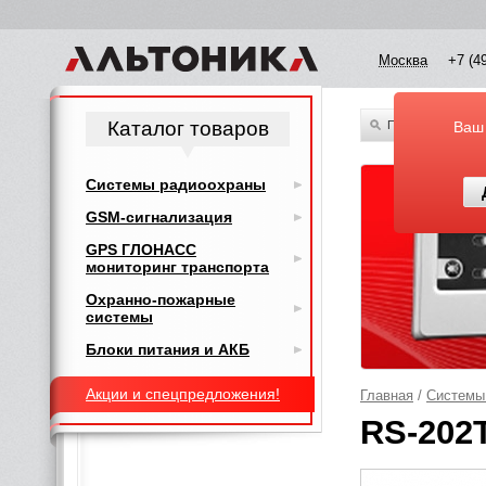
Москва
+7 (4
Каталог товаров
По всему каталог
Ваш
Системы радиоохраны
GSM-сигнализация
GPS ГЛОНАСС
мониторинг транспорта
Охранно-пожарные
системы
Блоки питания и АКБ
Акции и спецпредложения!
Главная
/
Системы
RS-202