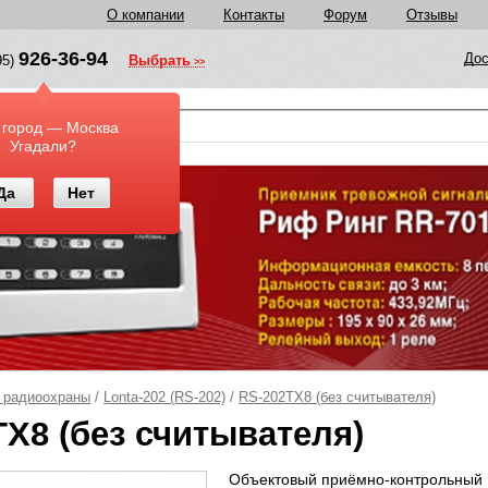
О компании
Контакты
Форум
Отзывы
926-36-94
Дос
95)
Выбрать
у
 город — Москва
Угадали?
Да
Нет
 радиоохраны
/
Lonta-202 (RS-202)
/
RS-202TX8 (без считывателя)
TX8 (без считывателя)
Объектовый приёмно-контрольный