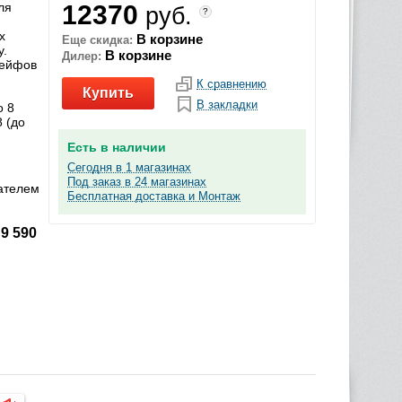
ля
12370
руб.
?
х
В корзине
Еще скидка:
у.
В корзине
Дилер:
лейфов
К сравнению
Купить
В закладки
о 8
 (до
Есть в наличии
Сегодня в 1 магазинах
Под заказ в 24 магазинах
вателем
Бесплатная доставка и Монтаж
9 590
-