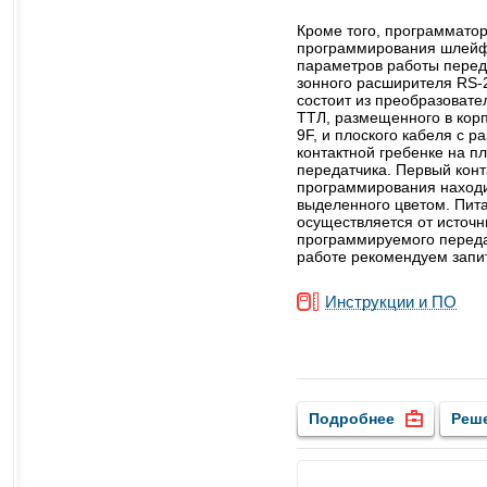
Кроме того, программатор
программирования шлейфо
параметров работы перед
зонного расширителя RS-
состоит из преобразовате
ТТЛ, размещенного в корп
9F, и плоского кабеля с 
контактной гребенке на п
передатчика. Первый конт
программирования находи
выделенного цветом. Пит
осуществляется от источн
программируемого переда
работе рекомендуем запи
Инструкции и ПО
Подробнее
Реш