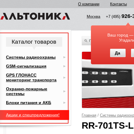
О компании
Контакты
926-
Москва
+7 (495)
Ваш город —
Угадал
Каталог товаров
По всему каталогу
Да
Системы радиоохраны
GSM-сигнализация
GPS ГЛОНАСС
мониторинг транспорта
Охранно-пожарные
системы
Блоки питания и АКБ
Акции и спецпредложения!
Главная
/
Системы радиоох
RR-701TS-L