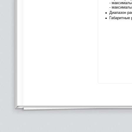
- максималь
- максималь
Диапазон ра
Габаритные 