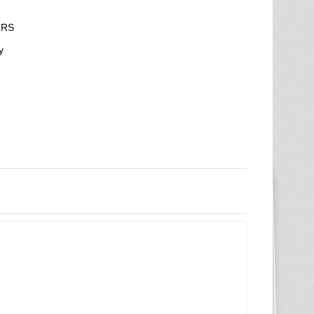
1RS
у