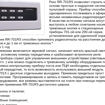
Ринг RR-701RS позволяет строить н
основе простые и недорогие систе
пультовой охраны. Прибор способе
одновременно отслеживать в эфир
восьми независимых радиопередат
В качестве источника сигнала могут
выступать в любом сочетании нос
тревожные кнопки и стационарные
приборы 701-ой или 200-ой серии,
установленные для удаленной охр
ник RR-701RS способен принимать радиосигналы на расстоянии до
ов и до 1 км от тревожных кнопок.*
 1 год
иемнике включается звуковой сигнал, начинает мигать красный све
 условному номеру передатчика и срабатывает встроенное реле.
прибора служит для управления внешними устройствами (световы
 т.п. ) или можно подключить к тревожному шлейфу оборудования п
иемно-контрольному прибору поста или ПЦН необходимы отдельн
й передатчик, то есть возможность использовать внешний модуль
01X с десятью отдельными выходами. Приемник предельно прост 
онтаже. Программирование и запись в память передатчиков не тре
орудования, все режимы выставляются на плате при помощи пере
я приемника RR-701RS достаточно широка:
ьоны и палатки;
тоянки;
обные помещения;
вые домики;