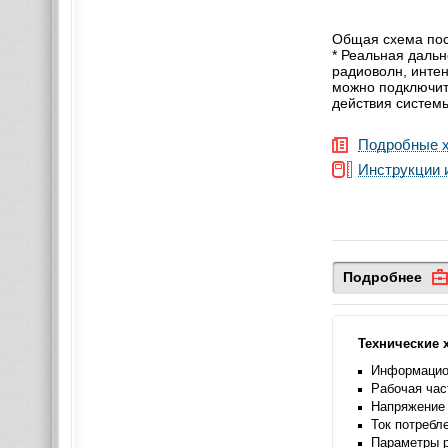
Общая схема пос
* Реальная дальн
радиоволн, интен
можно подключит
действия системы
Подробные х
Инструкции 
Подробнее
Технические 
Информацион
Рабочая час
Напряжение 
Ток потребл
Параметры р