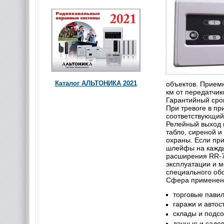
Каталог АЛЬТОНИКА 2021
объектов. Прием
км от передатчик
Гарантийный срок
При тревоге в пр
соответствующий
Релейный выход 
табло, сиреной и
охраны. Если пр
шлейфы на кажды
расширения RR-7
эксплуатации и м
специального об
Сфера применени
торговые павил
гаражи и автос
склады и подс
дачные и садо