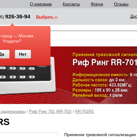
О компании
Контакты
Форум
Отзывы
926-36-94
Дос
95)
Выбрать
у
 город — Москва
Угадали?
Да
Нет
 радиоохраны
/
Риф Ринг 701 (RR-701)
/
RR-701RS
RS
Приемник тревожной сигнализации