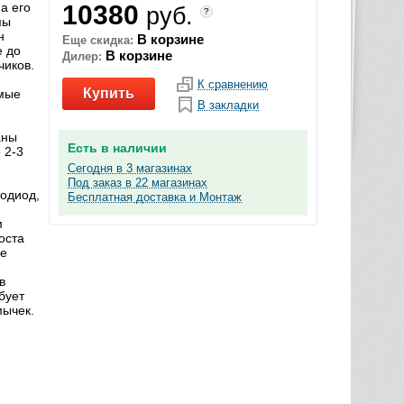
а его
10380
руб.
?
мы
н
В корзине
Еще скидка:
е до
В корзине
Дилер:
чиков.
К сравнению
Купить
имые
В закладки
аны
Есть в наличии
 2-3
Сегодня в 3 магазинах
Под заказ в 22 магазинах
тодиод,
Бесплатная доставка и Монтаж
м
оста
ые
в
бует
мычек.