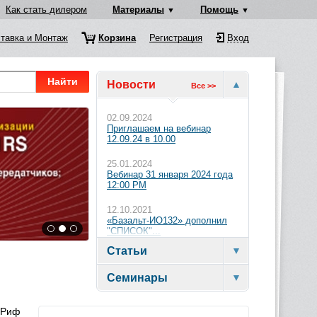
Как стать дилером
Материалы
Помощь
тавка и Монтаж
Корзина
Регистрация
Вход
Найти
Новости
Все >>
02.09.2024
Приглашаем на вебинар
12.09.24 в 10.00
25.01.2024
Вебинар 31 января 2024 года
12:00 PM
12.10.2021
«Базальт-ИО132» дополнил
"СПИСОК"...
Статьи
Семинары
 Риф