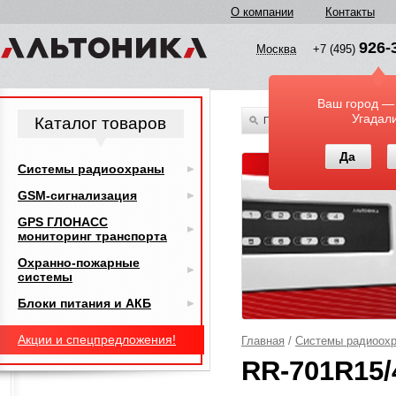
О компании
Контакты
926-
Москва
+7 (495)
Ваш город —
Угадал
Каталог товаров
По всему каталогу
Да
Системы радиоохраны
GSM-сигнализация
GPS ГЛОНАСС
мониторинг транспорта
Охранно-пожарные
системы
Блоки питания и АКБ
Акции и спецпредложения!
Главная
/
Системы радиоох
RR-701R15/