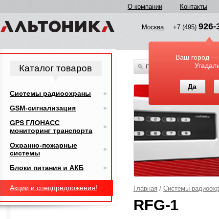
О компании
Контакты
926-
Москва
+7 (495)
Ваш город —
Угадал
Каталог товаров
По всему каталогу
Да
Системы радиоохраны
GSM-сигнализация
GPS ГЛОНАСС
мониторинг транспорта
Охранно-пожарные
системы
Блоки питания и АКБ
Акции и спецпредложения!
Главная
/
Системы радиоох
RFG-1