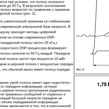
ится при условии, что полосу полезного
зили до 50 Гц. В результате соотношение
ительно возрастет по сравнению с приемом
ртной полосе (рис. 2).
ать узкополосный приемник со стабильными
современной электронной базе непросто. В
выручку приходят методы цифровой
алов на основе современных DSP-
стандартной полосы частот 25 кГц с
скоростного DSP-процессора формируют
лосных каналов по 50 Гц каждый. Передача
зкой полосе частот при мощности 10 мВт
даче в широкой полосе с мощностью порядка
ть, что обычный канал имеет полосу порядка
ание узкой полосы имеет один недостаток -
сть передачи информации, которая
 ширине полосы пропускания радиоканала.
ачи тревожных сообщений от охранных и
изаций большой скорости передачи не
как объем передаваемой информации
ема заключается в том, что в классической