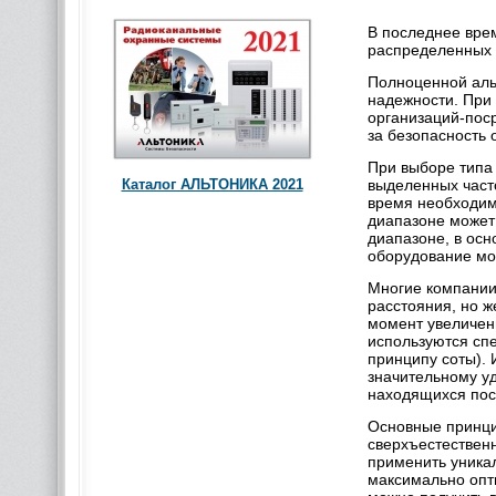
В последнее вре
распределенных 
Полноценной альт
надежности. При
организаций-поср
за безопасность 
При выборе типа 
выделенных часто
Каталог АЛЬТОНИКА 2021
время необходим
диапазоне может 
диапазоне, в осн
оборудование мо
Многие компании
расстояния, но ж
момент увеличени
используются сп
принципу соты). 
значительному уд
находящихся посл
Основные принци
сверхъестественн
применить уника
максимально опт