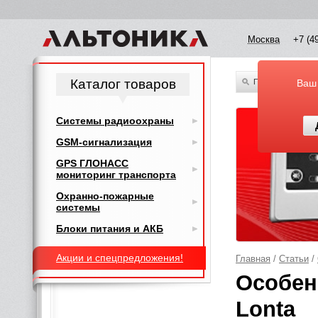
Москва
+7 (4
Каталог товаров
По всему каталог
Ваш
Системы радиоохраны
GSM-сигнализация
GPS ГЛОНАСС
мониторинг транспорта
Охранно-пожарные
системы
Блоки питания и АКБ
Акции и спецпредложения!
Главная
/
Статьи
/
Особен
Lonta