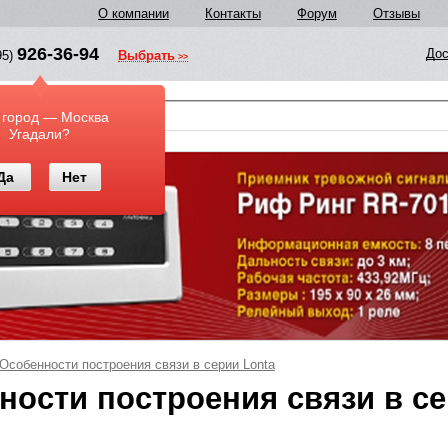
О компании
Контакты
Форум
Отзывы
926-36-94
Дос
95)
Выбрать
у
 город — Москва
Угадали?
Да
Нет
Особенности построения связи в серии Lonta
ности построения связи в с