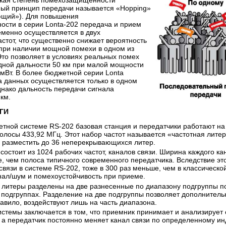
окая степень помехозащищенности
ный принцип передачи называется «Hopping»
ающий»). Для повышения
сти в серии Lonta-202 передача и прием
еменно осуществляется в двух
стот, что существенно снижает вероятность
 при наличии мощной помехи в одном из
Это позволяет в условиях реальных помех
рдной дальности 50 км при малой мощности
 мВт. В более бюджетной серии Lonta
 данных осуществляется только в одном
днако дальность передачи сигнала
 км.
ГИ
етной системе RS-202 базовая станция и передатчики работают н
лосы 433,92 МГц. Этот набор частот называется «частотная литер
 разместить до 36 неперекрывающихся литер.
состоит из 1024 рабочих частот, каналов связи. Ширина каждого ка
, чем полоса типичного современного передатчика. Вследствие э
связи в системе RS-202, тоже в 300 раз меньше, чем в классическо
нал/шум и помехоустойчивость при приеме.
 литеры разделены на две разнесенные по диапазону подгруппы по
 подгруппах. Разделение на две подгруппы позволяет дополнител
равило, воздействуют лишь на часть диапазона.
стемы заключается в том, что приемник принимает и анализирует
а передатчик постоянно меняет канал связи по определенному инд