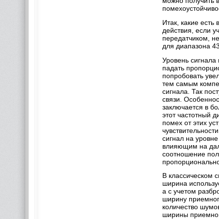
можно получить 
помехоустойчиво
Итак, какие есть
действия, если у
передатчиком, н
для диапазона 4
Уровень сигнала 
падать пропорци
попробовать увел
тем самым компе
сигнала. Так пос
связи. Особеннос
заключается в б
этот частотный д
помех от этих ус
чувствительност
сигнал на уровне
влияющим на дал
соотношение поле
пропорционально
В классическом 
ширина использу
а с учетом разбр
ширину приемного
количество шумо
ширины приемного