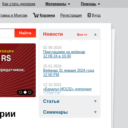
Как стать дилером
Материалы
Помощь
тавка и Монтаж
Корзина
Регистрация
Вход
Найти
Новости
Все >>
02.09.2024
Приглашаем на вебинар
12.09.24 в 10.00
25.01.2024
Вебинар 31 января 2024 года
12:00 PM
12.10.2021
«Базальт-ИО132» дополнил
"СПИСОК"...
Статьи
ерии
Семинары