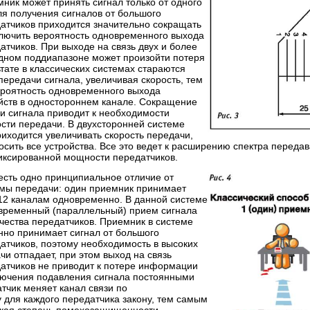
ник может принять сигнал только от одного
ля получения сигналов от большого
датчиков приходится значительно сокращать
ключить вероятность одновременного выхода
атчиков. При выходе на связь двух и более
одном поддиапазоне может произойти потеря
ьтате в классических системах стараются
передачи сигнала, увеличивая скорость, тем
роятность одновременного выхода
ойств в одностороннем канале. Сокращение
и сигнала приводит к необходимости
сти передачи. В двухсторонней системе
иходится увеличивать скорость передачи,
осить все устройства. Все это ведет к расширению спектра передав
иксированной мощности передатчиков.
есть одно принципиальное отличие от
емы передачи: один приемник принимает
512 каналам одновременно. В данной системе
временный (параллельный) прием сигнала
чества передатчиков. Приемник в системе
нно принимает сигнал от большого
атчиков, поэтому необходимость в высоких
чи отпадает, при этом выход на связь
датчиков не приводит к потере информации
ключения подавления сигнала постоянными
тчик меняет канал связи по
 для каждого передатчика закону, тем самым