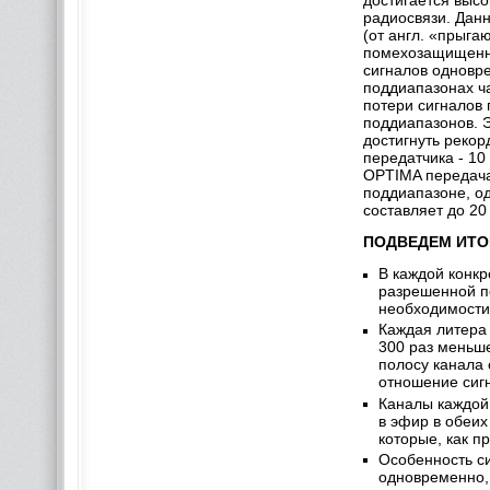
достигается выс
радиосвязи. Дан
(от англ. «прыг
помехозащищенно
сигналов одновр
поддиапазонах ча
потери сигналов
поддиапазонов. 
достигнуть реко
передатчика - 10
OPTIMA передача
поддиапазоне, о
составляет до 20
ПОДВЕДЕМ ИТО
В каждой конкр
разрешенной по
необходимости
Каждая литера 
300 раз меньше
полосу канала 
отношение сиг
Каналы каждой
в эфир в обеих
которые, как п
Особенность си
одновременно, 