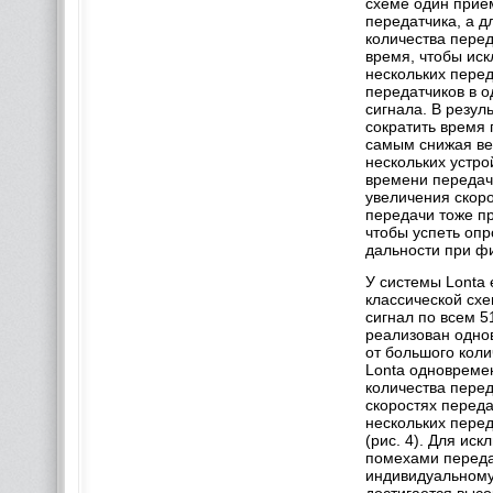
схеме один прием
передатчика, а д
количества пере
время, чтобы ис
нескольких перед
передатчиков в 
сигнала. В резул
сократить время 
самым снижая ве
нескольких устр
времени передач
увеличения скоро
передачи тоже пр
чтобы успеть опр
дальности при ф
У системы Lonta 
классической сх
сигнал по всем 
реализован одно
от большого коли
Lonta одновреме
количества перед
скоростях переда
нескольких пере
(рис. 4). Для ис
помехами переда
индивидуальному