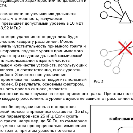
выдающиеся характеристики по дальности и
сти.
 возможности по увеличению дальности
честь, что мощность, излучаемая
е превышает допустимый уровень в 10 мВт
33,92 МГц?
по мере удаления от передатчика будет
онально квадрату расстояния. Можно
ичить чувствительность приемного тракта и
нсировать падение уровня принимаемого
тупают при создании дальней космической
ть использования открытой частоты
ольшом количестве устройств, использующих
иапазон, а соответственно, высок уровень
тройств. Значительное увеличение
и приемника не позволит выделить полезный
 помех. В результате, основным фактором,
ьность приема сигнала, является
зного сигнала к шумам на входе приемного тракта. При этом поле
 квадрату расстояния, а уровень шумов не зависит от расстояния
способе передачи сигнала стандартная
емой полосы в приемнике составляет 15 кГц,
оса параметров -все 25 кГц. Если сузить
 тракта, например, до 50 Гц, то суммарное
в уменьшится пропорционально изменению
 тракта, при этом уровень полезного