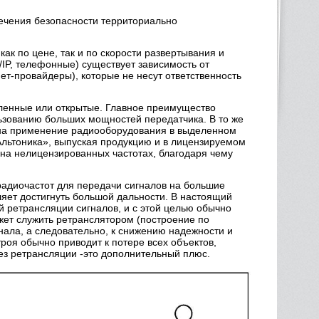
ечения безопасности территориально
к по цене, так и по скорости развертывания и
IP, телефонные) существует зависимость от
т-провайдеры), которые не несут ответственность
еленные или открытые. Главное преимущество
льзованию больших мощностей передатчика. В то же
 на применение радиооборудования в выделенном
Альтоника», выпуская продукцию и в лицензируемом
 на нелицензированных частотах, благодаря чему
адиочастот для передачи сигналов на большие
ляет достигнуть большой дальности. В настоящий
 ретрансляции сигналов, и с этой целью обычно
жет служить ретранслятором (построение по
нала, а следовательно, к снижению надежности и
роя обычно приводит к потере всех объектов,
без ретрансляции -это дополнительный плюс.