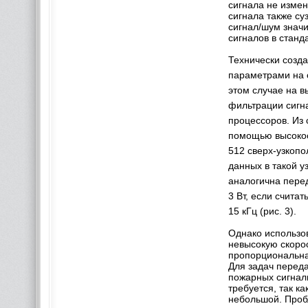
сигнала не измен
сигнала также су
сигнал/шум знач
сигналов в станда
Технически созд
параметрами на 
этом случае на 
фильтрации сигн
процессоров. Из 
помощью высоко
512 сверх-узкопо
данных в такой у
аналогична пере
3 Вт, если счита
15 кГц (рис. 3).
Однако использов
невысокую скоро
пропорциональна
Для задач перед
пожарных сигнал
требуется, так 
небольшой. Пробл