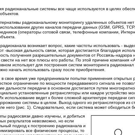
мя радиоканальные системы все чаще используются в целях обесп
объектов.
ернативы радиоканальному мониторингу удаленных объектов нет ка
 использовании других каналов передачи данных (GSM, GPRS, TCP/
едников (операторы сотовой связи, телефонные компании, Интерне
объекта.
радиоканала возникает вопрос, какие частоты использовать - выд
т -высокая дальность связи, которая достигается благодаря испо
ость получения разрешительных документов от Россвязь-надзора
свести на нет все плюсы его работы. По этой причине компания «
овном использует для построения систем мониторинга радиоканал
жно начать использовать сразу после приобретения.
 в свое время уже предпринимали попытки применения открытых р
есткое ограничение по мощности передаваемого сигнала не позво
е дальности передачи в основном достигается путем многократной
ециально установленные ретрансляторы или каждое устройство мо
Их использование ведет к более сложной архитектуре передачи сиг
орожанию системы в целом. Выход одного из ретрансляторов из ст
е него (рис. 1). Следовательно, если система может обходиться 
пы радиосвязи давно изучены, и добиться
ых результатов невозможно, но если
льный подход к построению радиоканала и
имизировать все физические процессы, то