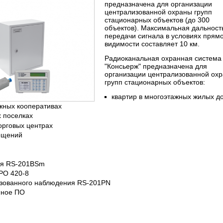
предназначена для организации
централизованной охраны групп
стационарных объектов (до 300
объектов). Максимальная дальност
передачи сигнала в условиях прям
видимости составляет 10 км.
Радиоканальная охранная система
"Консьерж" предназначена для
организации централизованной ох
групп стационарных объектов:
квартир в многоэтажных жилых д
ажных кооперативах
х поселках
орговых центрах
ещений
ы
ия RS-201BSm
SPO 420-8
изованного наблюдения RS-201PN
нное ПО