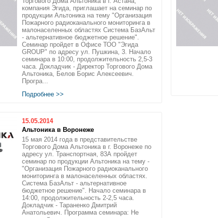
Торгового Дома Альтоника в г. Астана,
компания Эгида, приглашает на семинар по
продукции Альтоника на тему "Организация
Пожарного радиоканального мониторинга в
малонаселенных областях Система БазАльт
- альтернативное бюджетное решение".
Семинар пройдет в Офисе ТОО "Эгида
GROUP" по адресу ул. Пушкина, 3. Начало
семинара в 10:00, продолжительность 2,5-3
часа. Докладчик - Директор Торгового Дома
Альтоника, Белов Борис Алексеевич.
Програ...
Подробнее >>
15.05.2014
Альтоника в Воронеже
15 мая 2014 года в представительстве
Торгового Дома Альтоника в г. Воронеже по
адресу ул. Транспортная, 83А пройдет
семинар по продукции Альтоника на тему -
"Организация Пожарного радиоканального
мониторинга в малонаселенных областях.
Система БазАльт - альтернативное
бюджетное решение". Начало семинара в
14:00, продолжительность 2-2,5 часа.
Докладчик - Тараненко Дмитрий
Анатольевич. Программа семинара: Не