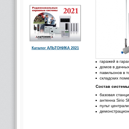
Каталог АЛЬТОНИКА 2021
гаражей в гар
домов в дачны
павильонов в т
складских пом
Состав систем
базовая станц
антенна Sirio 
пульт централ
демонстрацио