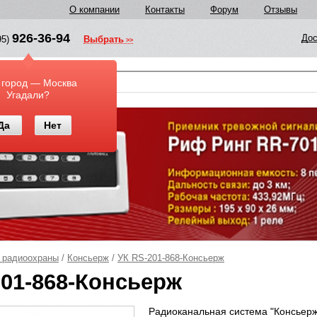
О компании
Контакты
Форум
Отзывы
926-36-94
Дос
95)
Выбрать
у
 город — Москва
Угадали?
Да
Нет
 радиоохраны
/
Консьерж
/
УК RS-201-868-Консьерж
201-868-Консьерж
Радиоканальная система "Консьерж