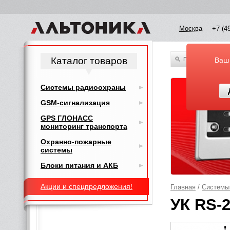
Москва
+7 (4
Каталог товаров
По всему каталог
Ваш
Системы радиоохраны
GSM-сигнализация
GPS ГЛОНАСС
мониторинг транспорта
Охранно-пожарные
системы
Блоки питания и АКБ
Акции и спецпредложения!
Главная
/
Системы
УК RS-