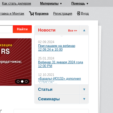
Как стать дилером
Материалы
Помощь
тавка и Монтаж
Корзина
Регистрация
Вход
Найти
Новости
Все >>
02.09.2024
Приглашаем на вебинар
12.09.24 в 10.00
25.01.2024
Вебинар 31 января 2024 года
12:00 PM
12.10.2021
«Базальт-ИО132» дополнил
"СПИСОК"...
Статьи
Семинары
"