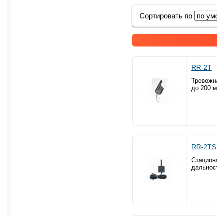
Сортировать по
RR-2T
Тревожн
до 200 м
RR-2TS
Стацион
дальност