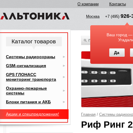
О компании
Контакты
926-
Москва
+7 (495)
Ваш город —
Угадал
Каталог товаров
По всему каталогу
Да
Системы радиоохраны
GSM-сигнализация
GPS ГЛОНАСС
мониторинг транспорта
Охранно-пожарные
системы
Блоки питания и АКБ
Акции и спецпредложения!
Главная
/
Системы радиоох
Риф Ринг 2