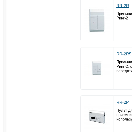
RR-2R
Приемни
Ринг-2
RR-2R5
Приемни
Ринг-2, 
передат
RR-2P
Пульт д
приемни
использ