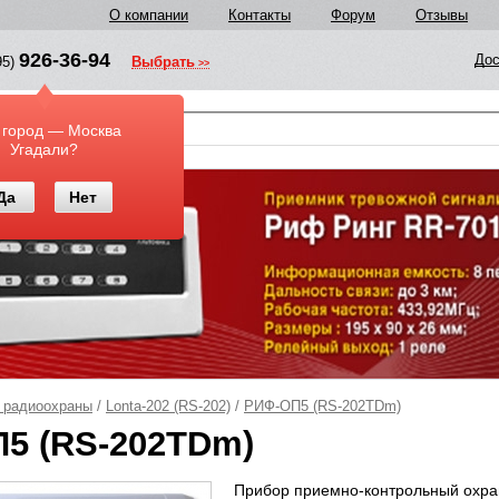
О компании
Контакты
Форум
Отзывы
926-36-94
Дос
95)
Выбрать
у
 город — Москва
Угадали?
Да
Нет
 радиоохраны
/
Lonta-202 (RS-202)
/
РИФ-ОП5 (RS-202TDm)
5 (RS-202TDm)
Прибор приемно-контрольный охра