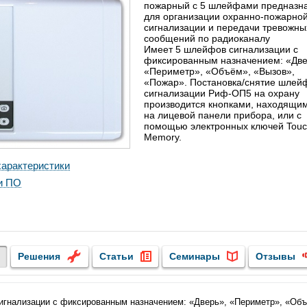
пожарный с 5 шлейфами предназн
для организации охранно-пожарно
сигнализации и передачи тревожны
сообщений по радиоканалу
Имеет 5 шлейфов сигнализации с
фиксированным назначением: «Две
«Периметр», «Объём», «Вызов»,
«Пожар». Постановка/снятие шлей
сигнализации Риф-ОП5 на охрану
производится кнопками, находящи
на лицевой панели прибора, или с
помощью электронных ключей Tou
Memory.
арактеристики
и ПО
Решения
Статьи
Семинары
Отзывы
игнализации с фиксированным назначением: «Дверь», «Периметр», «Об