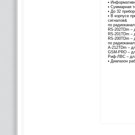
• Информативн
• Суммарная т
• До 32 прибо
• В корпусе п
сигналов&
по радиоканал
RS-202ТDm – д
RS-201ТDm – д
RS-200ТDm – д
по радиоканал
А-212TDm – дл
GSM-PRO – дл
Риф-ЛВС – для
• Диапазон раб