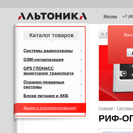
Москва
+7 (4
Каталог товаров
По всему каталог
Ваш
Системы радиоохраны
GSM-сигнализация
GPS ГЛОНАСС
мониторинг транспорта
Охранно-пожарные
системы
Блоки питания и АКБ
Акции и спецпредложения!
Главная
/
Системы
РИФ-ОП