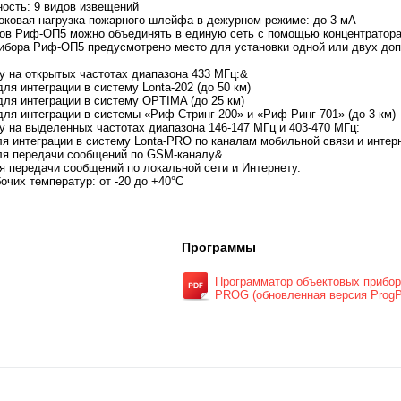
ость: 9 видов извещений
оковая нагрузка пожарного шлейфа в дежурном режиме: до 3 мА
ров Риф-ОП5 можно объединять в единую сеть с помощью концентратор
рибора Риф-ОП5 предусмотрено место для установки одной или двух д
у на открытых частотах диапазона 433 МГц:&
ля интеграции в систему Lonta-202 (до 50 км)
ля интеграции в систему OPTIMA (до 25 км)
ля интеграции в системы «Риф Стринг-200» и «Риф Ринг-701» (до 3 км)
у на выделенных частотах диапазона 146-147 МГц и 403-470 МГц:
я интеграции в систему Lonta-PRO по каналам мобильной связи и интер
я передачи сообщений по GSM-каналу&
 передачи сообщений по локальной сети и Интернету.
очих температур: от -20 до +40°С
Программы
Программатор объектовых прибо
PROG (обновленная версия Prog