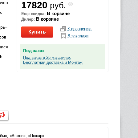
ачен
17820
руб.
?
й
х
В корзине
Еще скидка:
В корзине
Дилер:
рь»,
К сравнению
Купить
В закладки
фов
мися
Под заказ
ch
Под заказ в 25 магазинах
Бесплатная доставка и Монтаж
ъём», «Вызов», «Пожар»