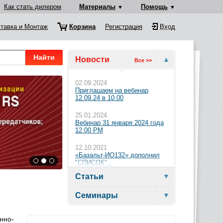
Как стать дилером
Материалы
Помощь
тавка и Монтаж
Корзина
Регистрация
Вход
Найти
Новости
Все >>
02.09.2024
Приглашаем на вебинар
12.09.24 в 10.00
25.01.2024
Вебинар 31 января 2024 года
12:00 PM
12.10.2021
«Базальт-ИО132» дополнил
"СПИСОК"...
Статьи
Семинары
нно-