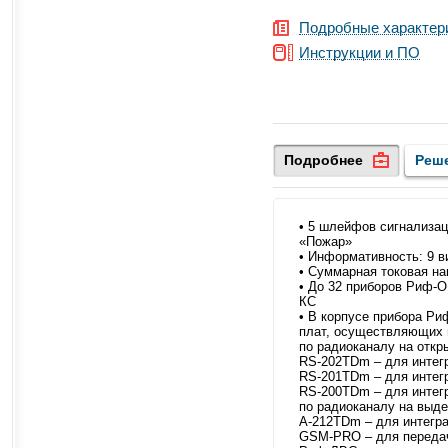
Подробные характер
Инструкции и ПО
Подробнее
Реш
• 5 шлейфов сигнализа
«Пожар»
• Информативность: 9 
• Суммарная токовая н
• До 32 приборов Риф-
КС
• В корпусе прибора Р
плат, осуществляющих 
по радиоканалу на откр
RS-202ТDm – для интегр
RS-201ТDm – для интегр
RS-200ТDm – для интегр
по радиоканалу на выде
А-212TDm – для интегра
GSM-PRO – для переда