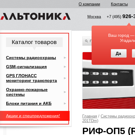
О компании
Контакты
926-
Москва
+7 (495)
Ваш город —
Угадал
Каталог товаров
По всему каталогу
Да
Системы радиоохраны
GSM-сигнализация
GPS ГЛОНАСС
мониторинг транспорта
Охранно-пожарные
системы
Блоки питания и АКБ
Акции и спецпредложения!
Главная
/
Системы радиоох
201TDm)
РИФ-ОП5 (