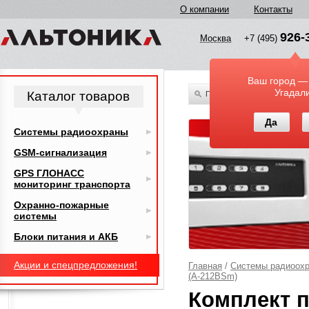
О компании
Контакты
926-
Москва
+7 (495)
Ваш город —
Угадал
Каталог товаров
По всему каталогу
Да
Системы радиоохраны
GSM-сигнализация
GPS ГЛОНАСС
мониторинг транспорта
Охранно-пожарные
системы
Блоки питания и АКБ
Акции и спецпредложения!
Главная
/
Системы радиоох
(A-212BSm)
Комплект п