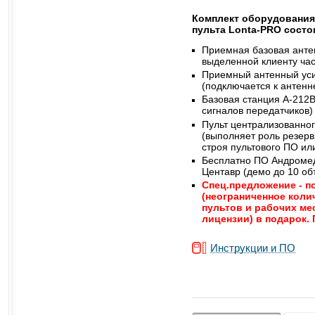
Комплект оборудования
пульта Lonta-PRO состои
Приемная базовая анте
выделенной клиенту ча
Приемный антенный ус
(подключается к антенн
Базовая станция A-212
сигналов передатчиков)
Пульт централизованно
(выполняет роль резерв
строя пультового ПО ил
Бесплатно ПО Андромед
Центавр (демо до 10 об
Спец.предложение - п
(неограниченное коли
пультов и рабочих ме
лицензии) в подарок.
Инструкции и ПО