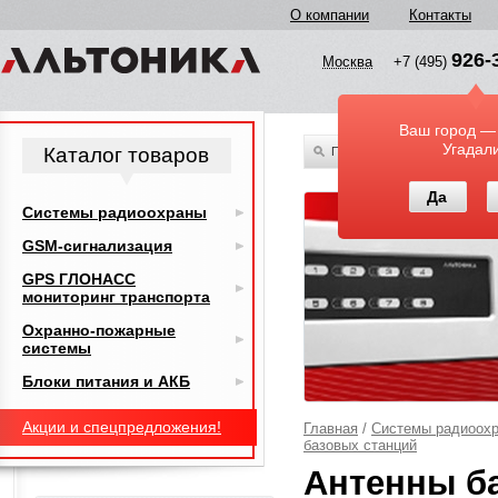
О компании
Контакты
926-
Москва
+7 (495)
Ваш город —
Угадал
Каталог товаров
По всему каталогу
Да
Системы радиоохраны
GSM-сигнализация
GPS ГЛОНАСС
мониторинг транспорта
Охранно-пожарные
системы
Блоки питания и АКБ
Акции и спецпредложения!
Главная
/
Системы радиоох
базовых станций
Антенны б