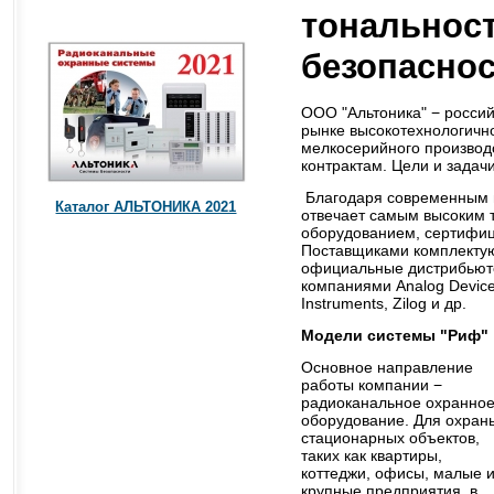
тональност
безопасно
OOO "Альтоника" − россий
рынке высокотехнологично
мелкосерийного производ
контрактам. Цели и задач
Благодаря современным м
Каталог АЛЬТОНИКА 2021
отвечает самым высоким 
оборудованием, сертифиц
Поставщиками комплектую
официальные дистрибьютор
компаниями Analog Devices,
Instruments, Zilog и др.
Модели системы "Риф"
Основное направление
работы компании −
радиоканальное охранно
оборудование. Для охран
стационарных объектов,
таких как квартиры,
коттеджи, офисы, малые 
крупные предприятия, в