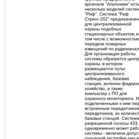
арсенале "Альтоники" ест
несколько моделей систе
"Риф". Система "Риф
Стринг-202" предназначе
для централизованной
охраны подобных
стационарных объектов, в
том числе с возможность
передачи пожарных
извещений по радиоканал
Для организации работы
системы образуется цент
охраны, в котором
размещаются пульт
централизованного
наблюдения, базовая
станция, антенно-фидерн
хозяйство, а также
компьютер с ПО для
охранного мониторинга. 
подключенными к ним пер
встроенным передатчиком
передатчиков, их количес
базовых станций. Система
разрешенной полосы 433,9
одновременно может рабо
системы - величина допус
городской застройке оно м