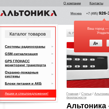
О компании
Контакты
926-
Москва
+7 (495)
Ваш город —
Угадал
Каталог товаров
По всему каталогу
Да
Системы радиоохраны
GSM-сигнализация
GPS ГЛОНАСС
мониторинг транспорта
Охранно-пожарные
системы
Блоки питания и АКБ
Акции и спецпредложения!
Главная
/
Статьи
/
Альтоника
безопасности
Альтоника 