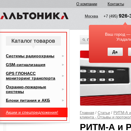
О компании
Контакты
926-
Москва
+7 (495)
Ваш город —
Угадал
Каталог товаров
По всему каталогу
Да
Системы радиоохраны
GSM-сигнализация
GPS ГЛОНАСС
мониторинг транспорта
Охранно-пожарные
системы
Блоки питания и АКБ
Акции и спецпредложения!
Главная
/
Статьи
/
РИТМ-А и
клиента - Отзывы и протоко
РИТМ-А и Р