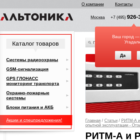
О компании
Контакты
926-
Москва
+7 (495)
Ваш город —
Угадал
Каталог товаров
По всему каталогу
Да
Системы радиоохраны
GSM-сигнализация
GPS ГЛОНАСС
мониторинг транспорта
Охранно-пожарные
системы
Блоки питания и АКБ
Акции и спецпредложения!
Главная
/
Статьи
/
РИТМ-А и 
опытной эксплуатации - Отз
РИТМ-А и Р