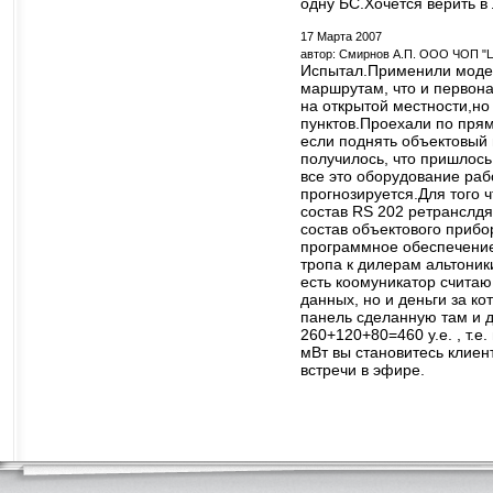
одну БС.Хочется верить в
17 Марта 2007
автор: Смирнов А.П. ООО ЧОП "Ц
Испытал.Применили модер
маршрутам, что и первона
на открытой местности,но
пунктов.Проехали по прям
если поднять объектовый 
получилось, что пришлось
все это оборудование раб
прогнозируется.Для того 
состав RS 202 ретранслдя
состав объектового прибор
программное обеспечение 
тропа к дилерам альтоник
есть коомуникатор считаю
данных, но и деньги за к
панель сделанную там и д
260+120+80=460 у.е. , т.е
мВт вы становитесь клиент
встречи в эфире.