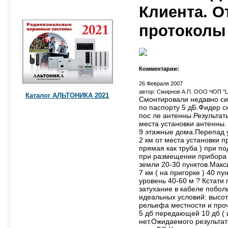
Клиента. О
протоколы
Комментарии:
26 Февраля 2007
автор: Смирнов А.П. ООО ЧОП "Ц
Каталог АЛЬТОНИКА 2021
Смонтировали недавно си
по паспорту 5 дБ.Фидер с
пос ле антенны.Результат
места установки антенны.
9 этажные дома.Перепад у
2 км от места установки 
прямая как труба ) при по
при размещении прибора в
земли 20-30 пунктов.Макс
7 км ( на пригорке ) 40 
уровень 40-60 м ? Кстати
затухание в кабеле поболь
идеальных условий: высо
рельефа местности и про
5 дб передающей 10 дб ( 
нет.Ожидаемого результат