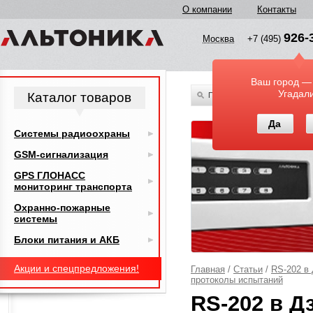
О компании
Контакты
926-
Москва
+7 (495)
Ваш город —
Угадал
Каталог товаров
По всему каталогу
Да
Системы радиоохраны
GSM-сигнализация
GPS ГЛОНАСС
мониторинг транспорта
Охранно-пожарные
системы
Блоки питания и АКБ
Акции и спецпредложения!
Главная
/
Статьи
/
RS-202 в
протоколы испытаний
RS-202 в Д