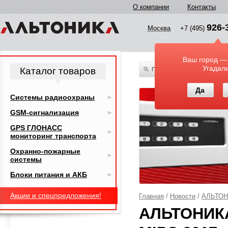
О компании
Контакты
926-
Москва
+7 (495)
Ваш город —
Угадал
Каталог товаров
По всему каталогу
Да
Системы радиоохраны
GSM-сигнализация
GPS ГЛОНАСС
мониторинг транспорта
Охранно-пожарные
системы
Блоки питания и АКБ
Акции и спецпредложения!
Главная
/
Новости
/
АЛЬТОНИ
АЛЬТОНИКА