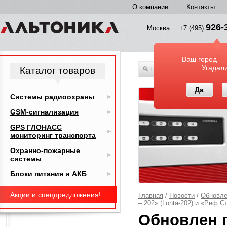
О компании
Контакты
926-
Москва
+7 (495)
Ваш город —
Угадал
Каталог товаров
По всему каталогу
Да
Системы радиоохраны
GSM-сигнализация
GPS ГЛОНАСС
мониторинг транспорта
Охранно-пожарные
системы
Блоки питания и АКБ
Акции и спецпредложения!
Главная
/
Новости
/
Обновле
– 202» (Lonta-202) и «Риф Ст
Обновлен 