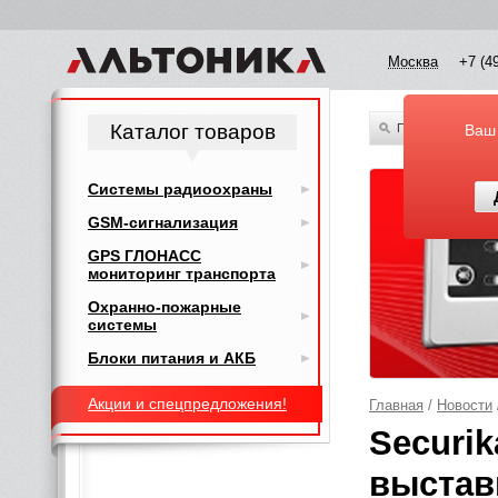
Москва
+7 (4
Каталог товаров
По всему каталог
Ваш
Системы радиоохраны
GSM-сигнализация
GPS ГЛОНАСС
мониторинг транспорта
Охранно-пожарные
системы
Блоки питания и АКБ
Акции и спецпредложения!
Главная
/
Новости
Securi
выстав