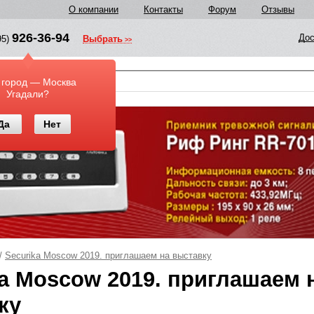
О компании
Контакты
Форум
Отзывы
926-36-94
Дос
95)
Выбрать
у
 город — Москва
Угадали?
Да
Нет
/
Securika Moscow 2019. приглашаем на выставку
ka Moscow 2019. приглашаем 
ку