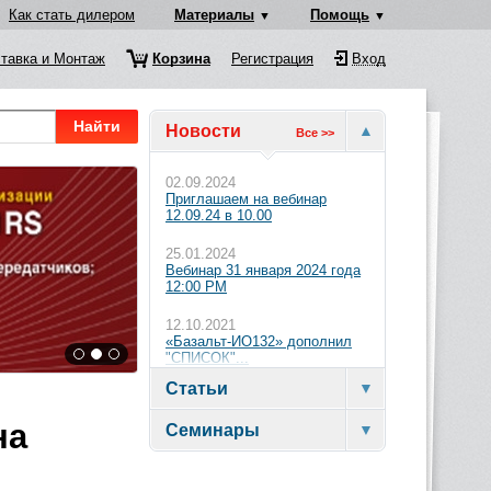
Как стать дилером
Материалы
Помощь
тавка и Монтаж
Корзина
Регистрация
Вход
Найти
Новости
Все >>
02.09.2024
Приглашаем на вебинар
12.09.24 в 10.00
25.01.2024
Вебинар 31 января 2024 года
12:00 PM
12.10.2021
«Базальт-ИО132» дополнил
"СПИСОК"...
Статьи
на
Семинары