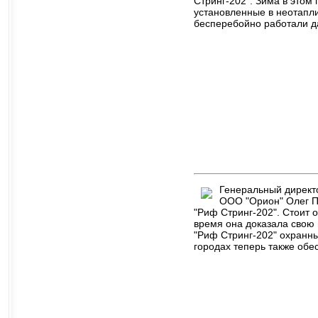
Стринг-202". Зима в этом
установленные в неотапл
бесперебойно работали д
Генеральный директо
ООО "Орион" Олег П
"Риф Стринг-202". Стоит о
время она доказала свою 
"Риф Стринг-202" охранным
городах теперь также об