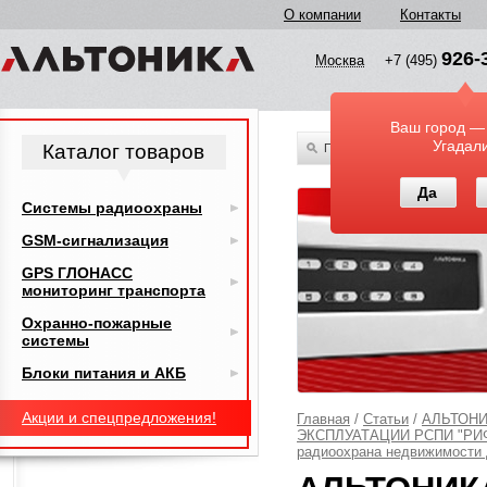
О компании
Контакты
926-
Москва
+7 (495)
Ваш город —
Угадал
Каталог товаров
По всему каталогу
Да
Системы радиоохраны
GSM-сигнализация
GPS ГЛОНАСС
мониторинг транспорта
Охранно-пожарные
системы
Блоки питания и АКБ
Акции и спецпредложения!
Главная
/
Статьи
/
АЛЬТОН
ЭКСПЛУАТАЦИИ РСПИ "РИФ С
радиоохрана недвижимости 