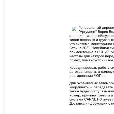
Генеральный директо
"Аргумент" Борис Бе
анонсировал новейшую си
типов легковых и грузовы
что система мониторинга
Стринг-202". Новейшая си
применяемые в РСПИ "Риф
частоты для каждого пере
помех, помехоустойчивое 
Координировать работу с
автотранспорта, а силов
реагирования ЧОПов.
Для охраняемых автомоби
координаты и передавать 
также будет поступать до
номер, причина тревоги и
система CARNET-3 имеет е
Доставка информации с п