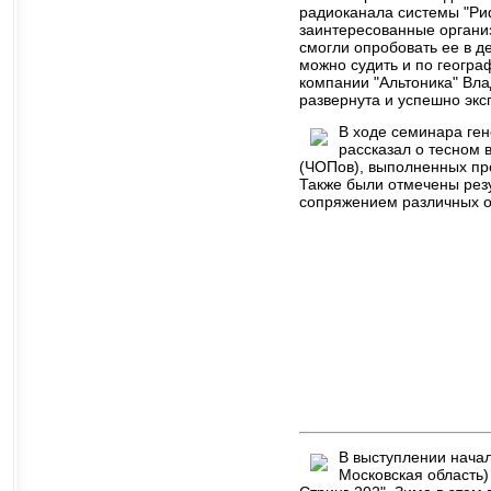
радиоканала системы "Риф 
заинтересованные органи
смогли опробовать ее в 
можно судить и по геогра
компании "Альтоника" Вла
развернута и успешно экс
В ходе семинара ген
рассказал о тесном
(ЧОПов), выполненных пр
Также были отмечены рез
сопряжением различных о
В выступлении начал
Московская область)