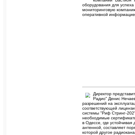
компании "Бастион"
оборудования для успеха 
мониторинговую компанию
оперативной информацие
Директор представит
Радио" Денис Нечаев
разрешений на эксплуата
соответствующей лицензии
системы "Риф Стринг-202
необходимые сертификаты 
в Одессе, где устойчивая
антенной, составляет пор
которой другое радиокана