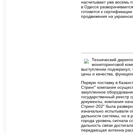
насчитывает уже восемь п
в Одессе разворачивается
готовится к сертификации
продвижения на украинск
Технический директо
мониторинговой комп
выступлении подчеркнул, 
цены и качества, функци
Первую поставку в Казахс
Стринг" компания осущест
закупленное оборудование
государственный реестр 
документы, компания нач
Стринг-202" была разверн
изначально испытывали о
дальности системы, но в 
города уровень сигнала 
дальность связи достигала
передающая антенна расп