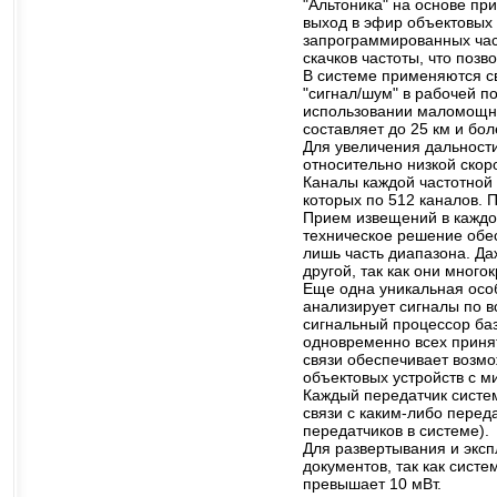
"Альтоника" на основе пр
выход в эфир объектовых 
запрограммированных час
скачков частоты, что позв
В системе применяются с
"сигнал/шум" в рабочей п
использовании маломощны
составляет до 25 км и бол
Для увеличения дальност
относительно низкой скор
Каналы каждой частотной 
которых по 512 каналов. 
Прием извещений в каждо
техническое решение обе
лишь часть диапазона. Да
другой, так как они много
Еще одна уникальная особ
анализирует сигналы по 
сигнальный процессор ба
одновременно всех приня
связи обеспечивает возм
объектовых устройств с 
Каждый передатчик систе
связи с каким-либо переда
передатчиков в системе).
Для развертывания и эксп
документов, так как сист
превышает 10 мВт.