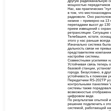
другую радиоканальную с
мощностью передатчиков 5
Нас, как практических "п
в том, что местонахожден
радиоволн. Оно располож
низине – примерно на 13
перепадами высот до 130
прием извещений с охран
ретрансляции. Ситуацию о
Телебашня, кстати, осна
этого у нас раньше всег
Изначально система была
дальность связи не превы
представителям компании 
настройке системы.
Совместными усилиями на
Устойчивая связь теперь 
базовой станции, устано
города. Безусловно, в др
устойчивость к помехам у
Передатчики RS-202TP ус
контрольными панелями Vi
системы также порадовал
возможностью отображени
цифровом виде.
По результатам опытной 
решение подключить к эт
системой, работающей на