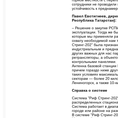
горной местности с переп
сотрудники не проводили 
устойчивость к преднаме
Павел Евстигнеев, дирек
Республика Татарстан):
– Решение о закупке РСПИ
эксплуатации. Тогда же б
которые мы применяли ра
охвату необходимой нам 
Стринг-202" была признан
индустриальным и преднам
других важных для нас па
ретрансляторы, а объект
контрольными панелями.
Антенна базовой станции 
причем гораздо ниже друг
таких условиях максималь
секторам — более 20 кило
Лениногорск, а также 10-
Справка о системе
Система "Риф Стринг-202
распределенных стациона
Система работает в диапа
городе или районе на раз
В системе "Риф Стринг-2