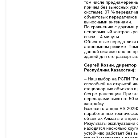
том числе преднамеренны
причем без выносных уси
системе). 97 % передатчи
объектовых передатчиков
выносными антеннами.
По сравнению с другими 
непрерывный контроль ра
связи – 4 минуты.
Объектовые передатчики о
автономном режиме. Поми
данной системе оно не пр
зданий для его развертыв
Сергей Козин, директор
Республика Казахстан):
– Наш выбор на РСПИ "Риф
способной на открытой ч
стационарных объектов в 
без ретрансляции. При э
перепадами высот от 50 м
застройку.
Базовая станция RS-202BS
наработанных технически
объектах Алматы и в приг
Результаты эксплуатации 
находятся несколько круп
устойчиво работает без в