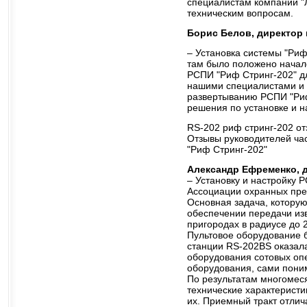
специалистам компании "
техническим вопросам.
Борис Белов, директор п
– Установка системы "Риф
там было положено начало
РСПИ "Риф Стринг-202" д
нашими специалистами и 
развертыванию РСПИ "Риф
решения по установке и н
RS-202 риф стринг-202 о
Отзывы руководителей ча
"Риф Стринг-202"
Александр Ефременко, д
– Установку и настройку 
Ассоциации охранных пред
Основная задача, котору
обеспечении передачи из
пригородах в радиусе до 
Пультовое оборудование б
станции RS-202BS оказала
оборудования сотовых опе
оборудования, сами поним
По результатам многомеся
технические характеристи
их. Приемный тракт отлич