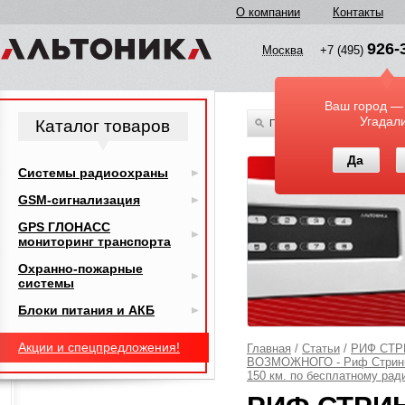
О компании
Контакты
926-
Москва
+7 (495)
Ваш город —
Угадал
Каталог товаров
По всему каталогу
Да
Системы радиоохраны
GSM-сигнализация
GPS ГЛОНАСС
мониторинг транспорта
Охранно-пожарные
системы
Блоки питания и АКБ
Акции и спецпредложения!
Главная
/
Статьи
/
РИФ СТР
ВОЗМОЖНОГО - Риф Стринг-2
150 км. по бесплатному рад