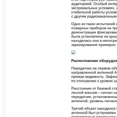
аудиторией. Особый инте
экстремальных условиях,
стабильной работы услови
с другим радиоканальным
Одно из таких испытаний 
пожарных приборов на тре
демонстрации фиксировали
была установлена на крыш
находилась она в непосре
экранирования примерно 
Расположение оборудов
Передатчик на первом объ
направленной антенной А
прямая видимость. Зафикс
по отношению к уровню ш
Расстояние от базовой ст
лесной массив – сигнал ш
передатчик, установленн
антенной, уровень сигнал
Третий объект находился 
антенной был установлен
территории выставочного