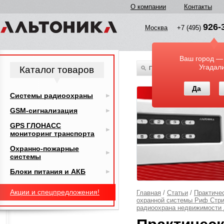
О компании
Контакты
926-
Москва
+7 (495)
Ваш город —
Угадал
Каталог товаров
По всему каталогу
Да
Системы радиоохраны
GSM-сигнализация
GPS ГЛОНАСС
мониторинг транспорта
Охранно-пожарные
системы
Блоки питания и АКБ
Акции и спецпредложения!
Главная
/
Статьи
/
Практиче
охранной системы Риф Стринг
радиоохрана недвижимости 