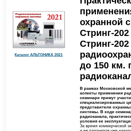
Практическ
применени
охранной 
Стринг-202 
Стринг-202 
радиоохра
Каталог АЛЬТОНИКА 2021
до 150 км.
радиокана
В рамках Московской м
аспекты применения ра
семинаре примут участи
специализированных цен
представители охранны
системы. В ходе семин
радиоканала, практичес
условия ее эксплуатаци
За время коммерческой эк
и ее партнеров уже накоп