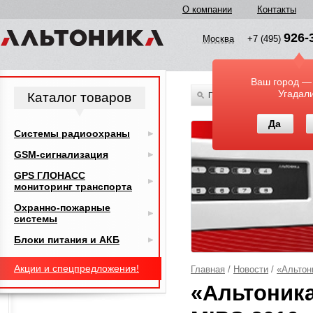
О компании
Контакты
926-
Москва
+7 (495)
Ваш город —
Угадал
Каталог товаров
По всему каталогу
Да
Системы радиоохраны
GSM-сигнализация
GPS ГЛОНАСС
мониторинг транспорта
Охранно-пожарные
системы
Блоки питания и АКБ
Акции и спецпредложения!
Главная
/
Новости
/
«Альтон
«Альтоника